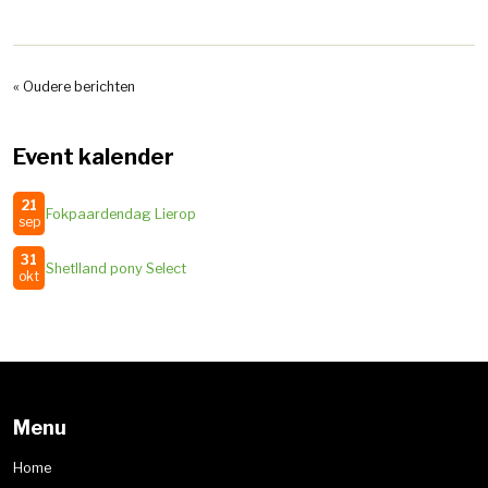
« Oudere berichten
Event kalender
21
Fokpaardendag Lierop
sep
31
Shetlland pony Select
okt
Menu
Home