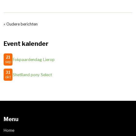
« Oudere berichten
Event kalender
21
Fokpaardendag Lierop
sep
31
Shetlland pony Select
okt
Menu
Home