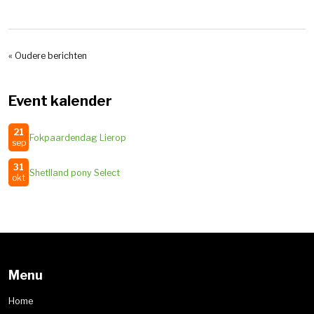
« Oudere berichten
Event kalender
21
Fokpaardendag Lierop
sep
31
Shetlland pony Select
okt
Menu
Home