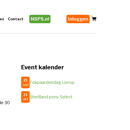
NSPS.nl
Inloggen
ws
Contact
Event kalender
21
Fokpaardendag Lierop
sep
31
Shetlland pony Select
okt
de 30