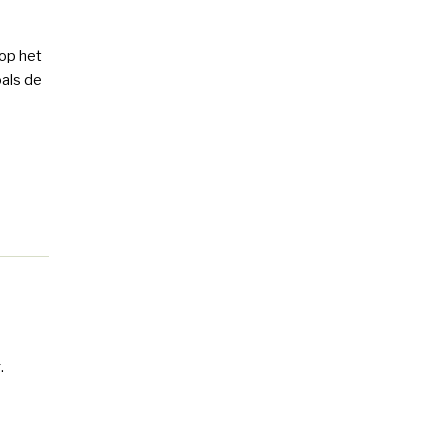
op het
oals de
.