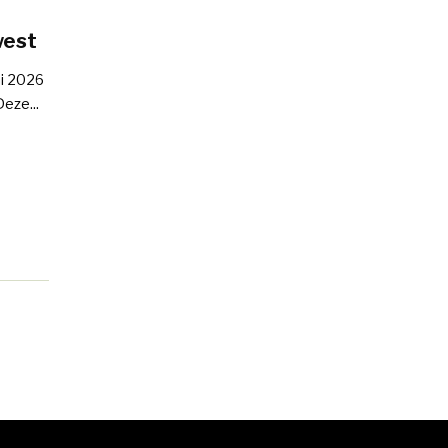
west
ni 2026
eze...