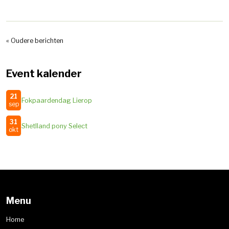
« Oudere berichten
Event kalender
21
Fokpaardendag Lierop
sep
31
Shetlland pony Select
okt
Menu
Home