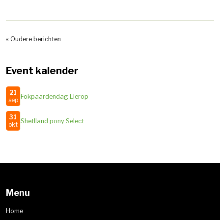
« Oudere berichten
Event kalender
21
Fokpaardendag Lierop
sep
31
Shetlland pony Select
okt
Menu
Home