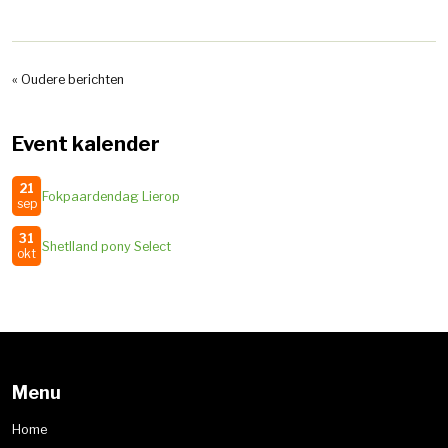
« Oudere berichten
Event kalender
21
Fokpaardendag Lierop
sep
31
Shetlland pony Select
okt
Menu
Home