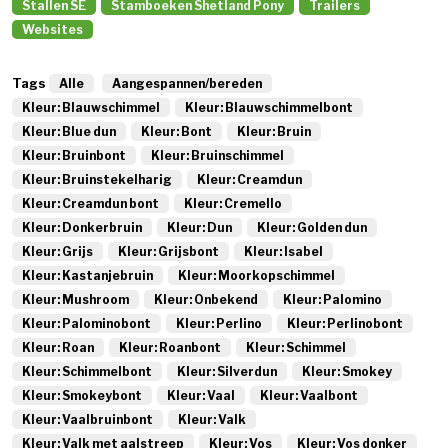
Stallen SE
Stamboeken Shetland Pony
Trailers
Websites
Tags
Alle
Aangespannen/bereden
Kleur: Blauwschimmel
Kleur: Blauwschimmelbont
Kleur: Blue dun
Kleur: Bont
Kleur: Bruin
Kleur: Bruinbont
Kleur: Bruinschimmel
Kleur: Bruinstekelharig
Kleur: Creamdun
Kleur: Creamdun bont
Kleur: Cremello
Kleur: Donkerbruin
Kleur: Dun
Kleur: Golden dun
Kleur: Grijs
Kleur: Grijsbont
Kleur: Isabel
Kleur: Kastanjebruin
Kleur: Moorkopschimmel
Kleur: Mushroom
Kleur: Onbekend
Kleur: Palomino
Kleur: Palominobont
Kleur: Perlino
Kleur: Perlinobont
Kleur: Roan
Kleur: Roanbont
Kleur: Schimmel
Kleur: Schimmelbont
Kleur: Silverdun
Kleur: Smokey
Kleur: Smokeybont
Kleur: Vaal
Kleur: Vaalbont
Kleur: Vaalbruinbont
Kleur: Valk
Kleur: Valk met aalstreep
Kleur: Vos
Kleur: Vos donker