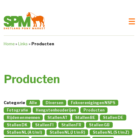
Home
»
Links
»
Producten
Producten
Categorie
Alle
Diversen
Fokverenigingen NSPS
Fotografie
Hengstenhouderijen
Producten
Rijden en mennen
Stallen AT
Stallen BE
Stallen DE
Stallen DK
Stallen FI
Stallen FR
Stallen GB
Stallen NL (A t/m I)
Stallen NL (J t/m R)
Stallen NL (S t/m Z)