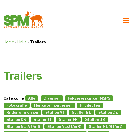
Home
»
Links
»
Trailers
Trailers
Categorie
Alle
Diversen
Fokverenigingen NSPS
Fotografie
Hengstenhouderijen
Producten
Rijden en mennen
Stallen AT
Stallen BE
Stallen DE
Stallen DK
Stallen FI
Stallen FR
Stallen GB
Stallen NL (A t/m I)
Stallen NL (J t/m R)
Stallen NL (S t/m Z)