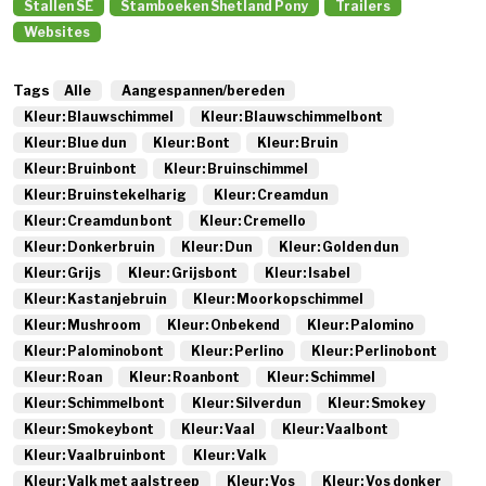
Stallen SE
Stamboeken Shetland Pony
Trailers
Websites
Tags
Alle
Aangespannen/bereden
Kleur: Blauwschimmel
Kleur: Blauwschimmelbont
Kleur: Blue dun
Kleur: Bont
Kleur: Bruin
Kleur: Bruinbont
Kleur: Bruinschimmel
Kleur: Bruinstekelharig
Kleur: Creamdun
Kleur: Creamdun bont
Kleur: Cremello
Kleur: Donkerbruin
Kleur: Dun
Kleur: Golden dun
Kleur: Grijs
Kleur: Grijsbont
Kleur: Isabel
Kleur: Kastanjebruin
Kleur: Moorkopschimmel
Kleur: Mushroom
Kleur: Onbekend
Kleur: Palomino
Kleur: Palominobont
Kleur: Perlino
Kleur: Perlinobont
Kleur: Roan
Kleur: Roanbont
Kleur: Schimmel
Kleur: Schimmelbont
Kleur: Silverdun
Kleur: Smokey
Kleur: Smokeybont
Kleur: Vaal
Kleur: Vaalbont
Kleur: Vaalbruinbont
Kleur: Valk
Kleur: Valk met aalstreep
Kleur: Vos
Kleur: Vos donker