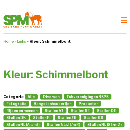
Home
»
Links
»
Kleur: Schimmelbont
Kleur: Schimmelbont
Categorie
Alle
Diversen
Fokverenigingen NSPS
Fotografie
Hengstenhouderijen
Producten
Rijden en mennen
Stallen AT
Stallen BE
Stallen DE
Stallen DK
Stallen FI
Stallen FR
Stallen GB
Stallen NL (A t/m I)
Stallen NL (J t/m R)
Stallen NL (S t/m Z)