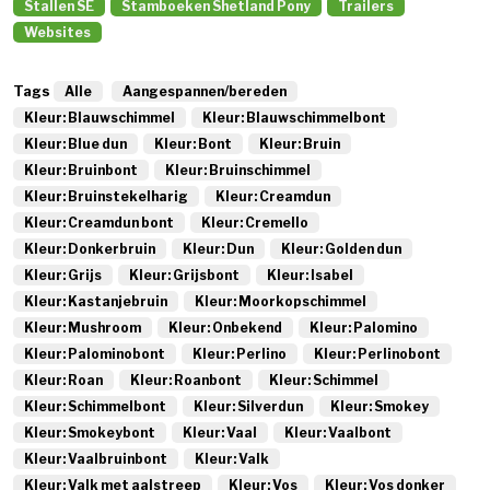
Stallen SE
Stamboeken Shetland Pony
Trailers
Websites
Tags
Alle
Aangespannen/bereden
Kleur: Blauwschimmel
Kleur: Blauwschimmelbont
Kleur: Blue dun
Kleur: Bont
Kleur: Bruin
Kleur: Bruinbont
Kleur: Bruinschimmel
Kleur: Bruinstekelharig
Kleur: Creamdun
Kleur: Creamdun bont
Kleur: Cremello
Kleur: Donkerbruin
Kleur: Dun
Kleur: Golden dun
Kleur: Grijs
Kleur: Grijsbont
Kleur: Isabel
Kleur: Kastanjebruin
Kleur: Moorkopschimmel
Kleur: Mushroom
Kleur: Onbekend
Kleur: Palomino
Kleur: Palominobont
Kleur: Perlino
Kleur: Perlinobont
Kleur: Roan
Kleur: Roanbont
Kleur: Schimmel
Kleur: Schimmelbont
Kleur: Silverdun
Kleur: Smokey
Kleur: Smokeybont
Kleur: Vaal
Kleur: Vaalbont
Kleur: Vaalbruinbont
Kleur: Valk
Kleur: Valk met aalstreep
Kleur: Vos
Kleur: Vos donker