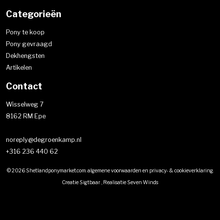
Categorieën
Pony te koop
Pony gevraagd
Dekhengsten
Artikelen
Contact
Wisselweg 7
8162 RM Epe
noreply@degroenkamp.nl
+316 236 440 62
© 2026 Shetlandponymarket.com.
algemene voorwaarden
en
privacy- & cookieverklaring
.
Creatie
Sigtbaar
, Realisatie
Seven Winds